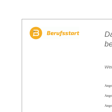
Da
be
Wei
Ange
Angeb
Angeb